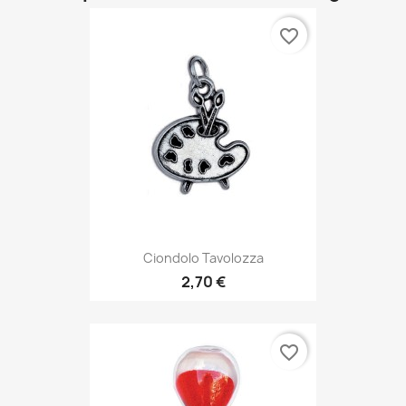
favorite_border
Ciondolo Tavolozza
2,70 €
favorite_border