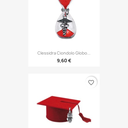
Clessidra Ciondolo Globo...
9,60 €
favorite_border