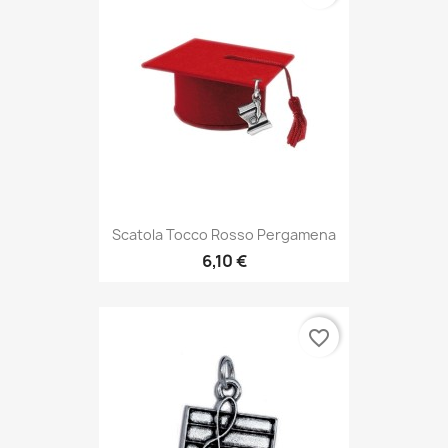
Scatola Tocco Rosso Pergamena
6,10 €
favorite_border