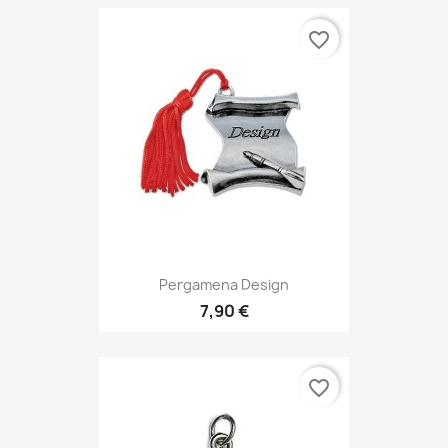
favorite_border
Pergamena Design
7,90 €
favorite_border