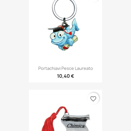
Portachiavi Pesce Laureato
10,40 €
favorite_border