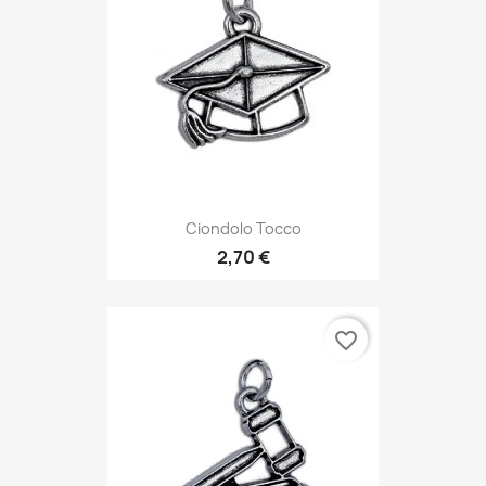
Ciondolo Tocco
2,70 €
favorite_border