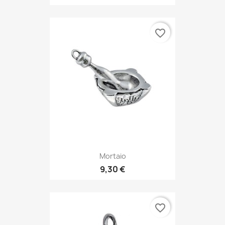
favorite_border
Mortaio
9,30 €
favorite_border