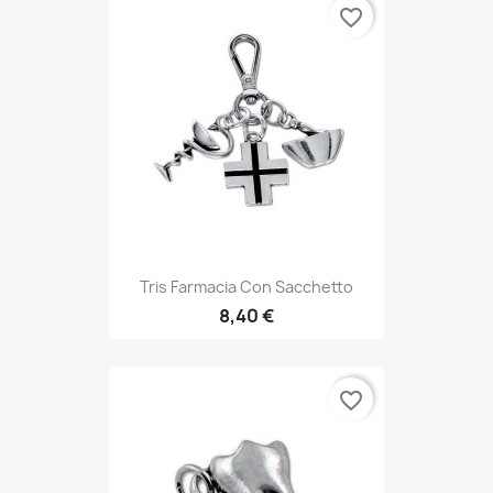
favorite_border
Tris Farmacia Con Sacchetto
8,40 €
favorite_border