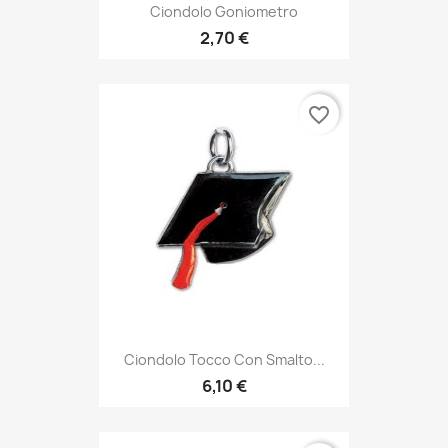
Ciondolo Goniometro
2,70 €
favorite_border
Ciondolo Tocco Con Smalto...
6,10 €