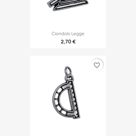
Ciondolo Legge
2,70 €
favorite_border