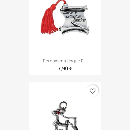
Pergamena Lingue E...
7,90 €
favorite_border