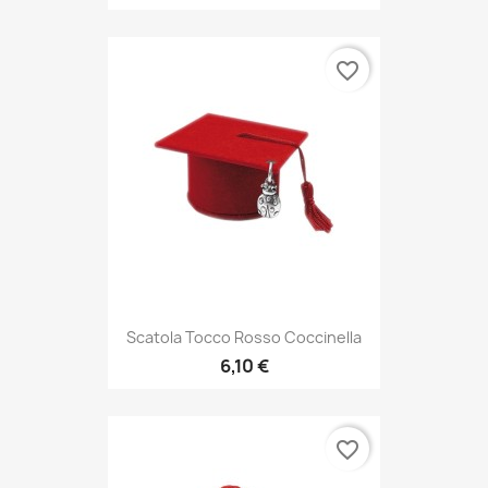
favorite_border
Scatola Tocco Rosso Coccinella
6,10 €
favorite_border