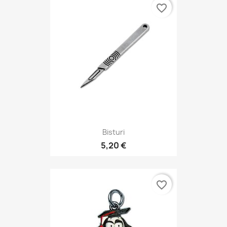
favorite_border
Bisturi
5,20 €
favorite_border