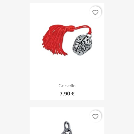
favorite_border
Cervello
7,90 €
favorite_border