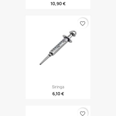
10,90 €
favorite_border
Siringa
6,10 €
favorite_border