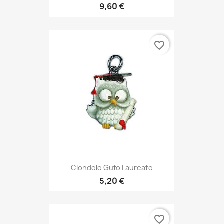
9,60 €
favorite_border
Ciondolo Gufo Laureato
5,20 €
favorite_border