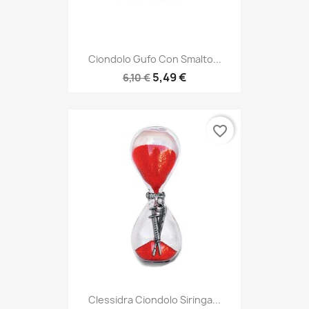
Ciondolo Gufo Con Smalto...
5,49 €
6,10 €
favorite_border
Clessidra Ciondolo Siringa...