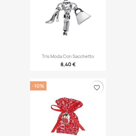
Tris Moda Con Sacchetto
8,40 €
-10%
favorite_border