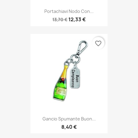
Portachiavi Nodo Con...
12,33 €
13,70 €
favorite_border
Gancio Spumante Buon...
8,40 €