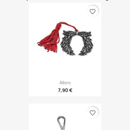
favorite_border
Alloro
7,90 €
favorite_border