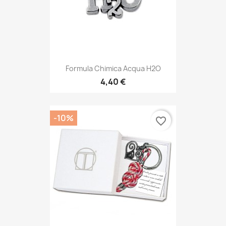
Formula Chimica Acqua H2O
4,40 €
-10%
favorite_border